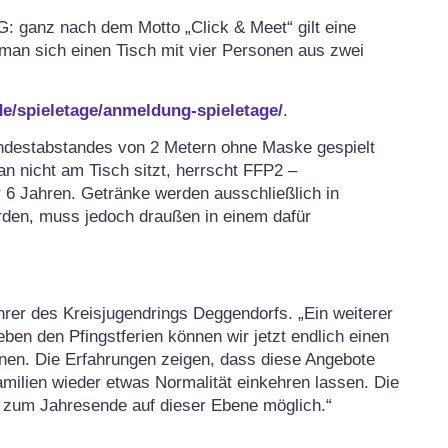
IG: ganz nach dem Motto „Click & Meet“ gilt eine
 man sich einen Tisch mit vier Personen aus zwei
e/spieletage/anmeldung-spieletage/
.
indestabstandes von 2 Metern ohne Maske gespielt
 nicht am Tisch sitzt, herrscht FFP2 –
6 Jahren. Getränke werden ausschließlich in
rden, muss jedoch draußen in einem dafür
rer des Kreisjugendrings Deggendorfs. „Ein weiterer
eben den Pfingstferien können wir jetzt endlich einen
fnen. Die Erfahrungen zeigen, dass diese Angebote
milien wieder etwas Normalität einkehren lassen. Die
is zum Jahresende auf dieser Ebene möglich.“