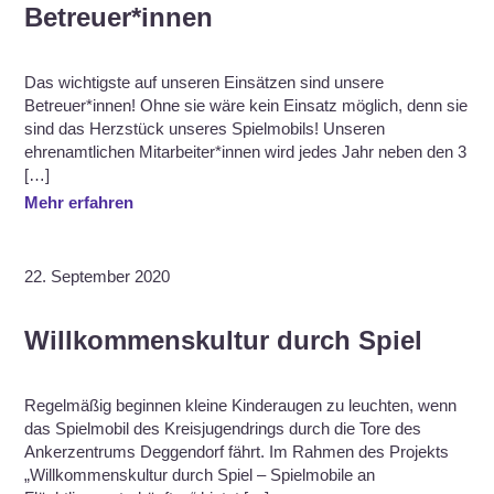
Betreuer*innen
Das wichtigste auf unseren Einsätzen sind unsere
Betreuer*innen! Ohne sie wäre kein Einsatz möglich, denn sie
sind das Herzstück unseres Spielmobils! Unseren
ehrenamtlichen Mitarbeiter*innen wird jedes Jahr neben den 3
[…]
Mehr erfahren
22. September 2020
Willkommenskultur durch Spiel
Regelmäßig beginnen kleine Kinderaugen zu leuchten, wenn
das Spielmobil des Kreisjugendrings durch die Tore des
Ankerzentrums Deggendorf fährt. Im Rahmen des Projekts
„Willkommenskultur durch Spiel – Spielmobile an