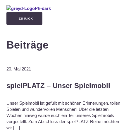
Menü überspringen
zurück
Beiträge
20. Mai 2021
spielPLATZ – Unser Spielmobil
Unser Spielmobil ist gefüllt mit schönen Erinnerungen, tollen
Spielen und wundervollen Menschen! Über die letzten
Wochen hinweg wurde euch ein Teil unseres Spielmobils
vorgestellt. Zum Abschluss der spielPLATZ-Reihe möchten
wir […]